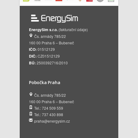
EnergySim s.r.o.
(fakturační údaje)
Čs. armády 785/22
160 00 Praha 6 – Bubeneč
IČO:
01512129
DIČ:
CZ01512129
BÚ:
2500392716/2010
Pobočka Praha
Čs. armády 785/22
160 00 Praha 6 – Bubeneč
Tel.: 724 509 559
Tel.: 737 430 898
praha@energysim.cz