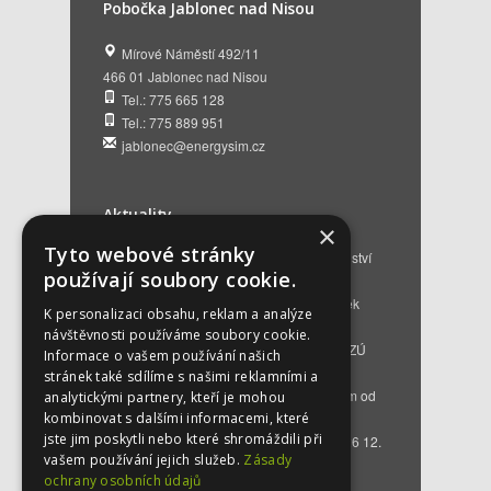
Pobočka Jablonec nad Nisou
Mírové Náměstí 492/11
466 01 Jablonec nad Nisou
Tel.: 775 665 128
Tel.: 775 889 951
jablonec@energysim.cz
Aktuality
×
Tyto webové stránky
Renovační pasy budov a dotační poradenství
používají soubory cookie.
12. 6. 2026
Přehled hlavních změn a nových podmínek
K personalizaci obsahu, reklam a analýze
NZÚ 2026
28. 5. 2026
návštěvnosti používáme soubory cookie.
Kompenzace za projektovou přípravu v NZÚ
Informace o vašem používání našich
2025
25. 3. 2026
stránek také sdílíme s našimi reklamními a
Novinky v programu Nová zelená úsporám od
analytickými partnery, kteří je mohou
roku 2026
16. 3. 2026
kombinovat s dalšími informacemi, které
jste jim poskytli nebo které shromáždili při
Bezplatné poradenství EKIS od 01.01.2026
12.
vašem používání jejich služeb.
Zásady
12. 2025
ochrany osobních údajů