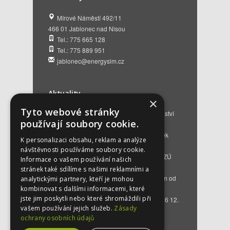
Mírové Náměstí 492/11
466 01 Jablonec nad Nisou
Tel.: 775 665 128
Tel.: 775 889 951
jablonec@energysim.cz
Aktuality
×
Tyto webové stránky
Renovační pasy budov a dotační poradenství
používají soubory cookie.
12. 6. 2026
Přehled hlavních změn a nových podmínek
K personalizaci obsahu, reklam a analýze
NZÚ 2026
28. 5. 2026
návštěvnosti používáme soubory cookie.
Kompenzace za projektovou přípravu v NZÚ
Informace o vašem používání našich
2025
25. 3. 2026
stránek také sdílíme s našimi reklamními a
Novinky v programu Nová zelená úsporám od
analytickými partnery, kteří je mohou
roku 2026
16. 3. 2026
kombinovat s dalšími informacemi, které
jste jim poskytli nebo které shromáždili při
Bezplatné poradenství EKIS od 01.01.2026
12.
vašem používání jejich služeb.
Zásady
12. 2025
ochrany osobních údajů