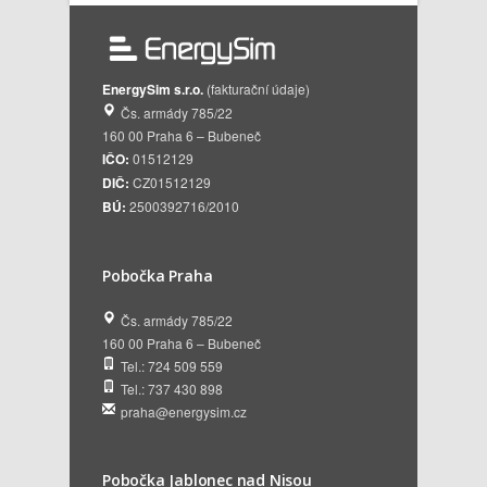
EnergySim s.r.o.
(fakturační údaje)
Čs. armády 785/22
160 00 Praha 6 – Bubeneč
IČO:
01512129
DIČ:
CZ01512129
BÚ:
2500392716/2010
Pobočka Praha
Čs. armády 785/22
160 00 Praha 6 – Bubeneč
Tel.: 724 509 559
Tel.: 737 430 898
praha@energysim.cz
Pobočka Jablonec nad Nisou