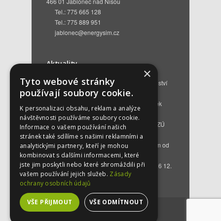
466 01 Jablonec nad Nisou
Tel.: 775 665 128
Tel.: 775 889 951
jablonec@energysim.cz
Aktuality
×
Tyto webové stránky
Renovační pasy budov a dotační poradenství
používají soubory cookie.
12. 6. 2026
Přehled hlavních změn a nových podmínek
K personalizaci obsahu, reklam a analýze
NZÚ 2026
28. 5. 2026
návštěvnosti používáme soubory cookie.
Kompenzace za projektovou přípravu v NZÚ
Informace o vašem používání našich
2025
25. 3. 2026
stránek také sdílíme s našimi reklamními a
Novinky v programu Nová zelená úsporám od
analytickými partnery, kteří je mohou
roku 2026
16. 3. 2026
kombinovat s dalšími informacemi, které
jste jim poskytli nebo které shromáždili při
Bezplatné poradenství EKIS od 01.01.2026
12.
vašem používání jejich služeb.
Zásady
12. 2025
ochrany osobních údajů
VŠE PŘIJMOUT
VŠE ODMÍTNOUT
©
2026
by
energysim.cz
. Created by
ngstranky.cz