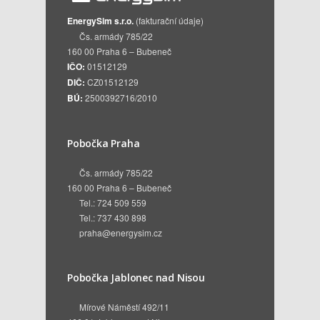
EnergySim s.r.o.
(fakturační údaje)
Čs. armády 785/22
160 00 Praha 6 – Bubeneč
IČO:
01512129
DIČ:
CZ01512129
BÚ:
2500392716/2010
Pobočka Praha
Čs. armády 785/22
160 00 Praha 6 – Bubeneč
Tel.: 724 509 559
Tel.: 737 430 898
praha@energysim.cz
Pobočka Jablonec nad Nisou
Mírové Náměstí 492/11