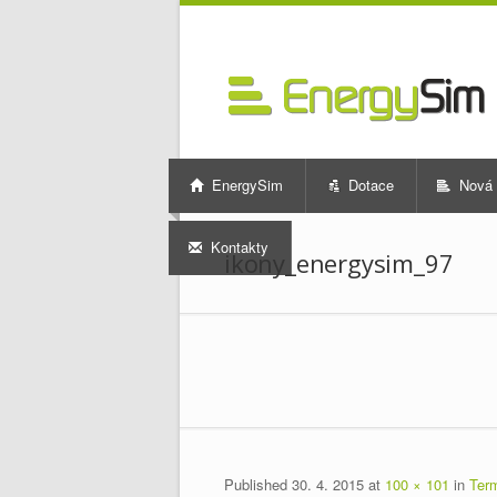
EnergySim
Dotace
Nová 
Kontakty
ikony_energysim_97
Published
30. 4. 2015
at
100 × 101
in
Ter