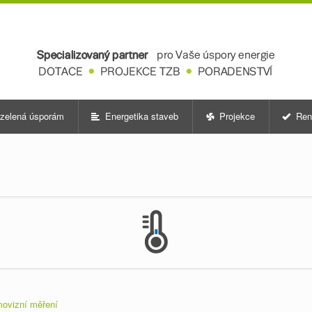
zelená úsporám
Energetika staveb
Projekce
Ren
movizní měření