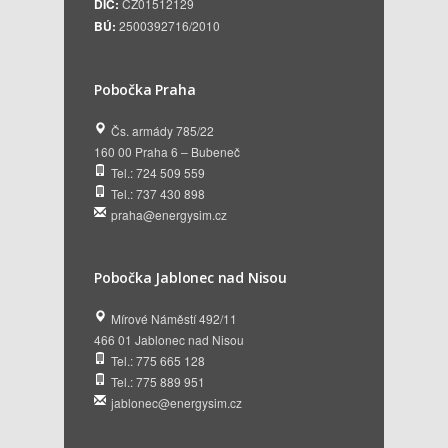
DIČ:
CZ01512129
BÚ:
2500392716/2010
Pobočka Praha
Čs. armády 785/22
160 00 Praha 6 – Bubeneč
Tel.: 724 509 559
Tel.: 737 430 898
praha@energysim.cz
Pobočka Jablonec nad Nisou
Mírové Náměstí 492/11
466 01 Jablonec nad Nisou
Tel.: 775 665 128
Tel.: 775 889 951
jablonec@energysim.cz