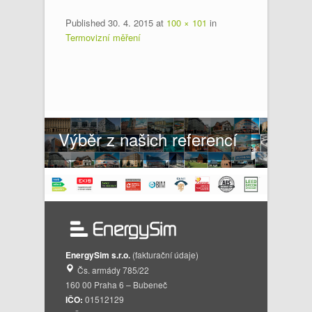
Published
30. 4. 2015
at
100 × 101
in
Termovizní měření
Výběr z našich referencí
EnergySim s.r.o.
(fakturační údaje)
Čs. armády 785/22
160 00 Praha 6 – Bubeneč
IČO:
01512129