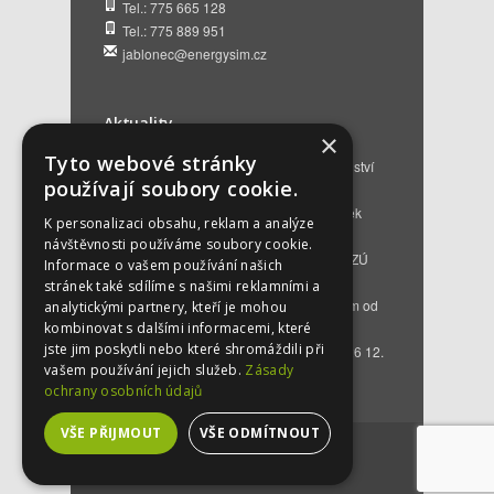
Tel.: 775 665 128
Tel.: 775 889 951
jablonec@energysim.cz
Aktuality
×
Tyto webové stránky
Renovační pasy budov a dotační poradenství
používají soubory cookie.
12. 6. 2026
Přehled hlavních změn a nových podmínek
K personalizaci obsahu, reklam a analýze
NZÚ 2026
28. 5. 2026
návštěvnosti používáme soubory cookie.
Kompenzace za projektovou přípravu v NZÚ
Informace o vašem používání našich
2025
25. 3. 2026
stránek také sdílíme s našimi reklamními a
Novinky v programu Nová zelená úsporám od
analytickými partnery, kteří je mohou
roku 2026
16. 3. 2026
kombinovat s dalšími informacemi, které
jste jim poskytli nebo které shromáždili při
Bezplatné poradenství EKIS od 01.01.2026
12.
vašem používání jejich služeb.
Zásady
12. 2025
ochrany osobních údajů
VŠE PŘIJMOUT
VŠE ODMÍTNOUT
©
2026
by
energysim.cz
. Created by
ngstranky.cz