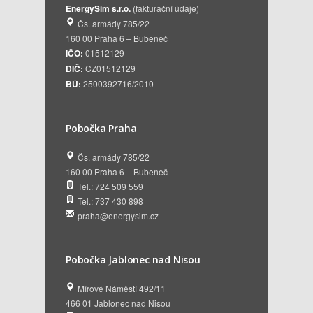
EnergySim s.r.o.
(fakturační údaje)
Čs. armády 785/22
160 00 Praha 6 – Bubeneč
IČO:
01512129
DIČ:
CZ01512129
BÚ:
2500392716/2010
Pobočka Praha
Čs. armády 785/22
160 00 Praha 6 – Bubeneč
Tel.: 724 509 559
Tel.: 737 430 898
praha@energysim.cz
Pobočka Jablonec nad Nisou
Mírové Náměstí 492/11
466 01 Jablonec nad Nisou