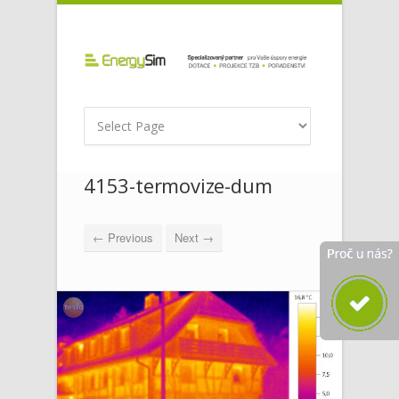
4153-termovize-dum
← Previous
Next →