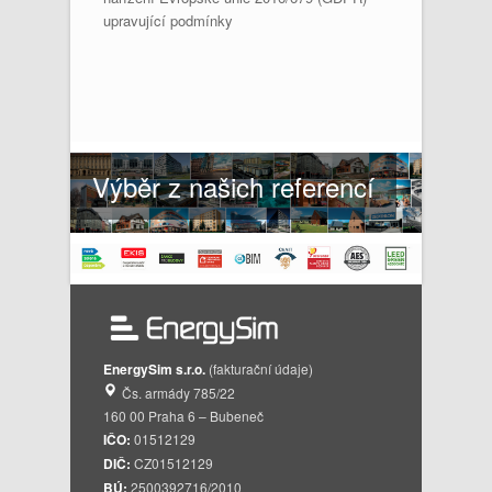
upravující podmínky
Výběr z našich referencí
EnergySim s.r.o.
(fakturační údaje)
Čs. armády 785/22
160 00 Praha 6 – Bubeneč
IČO:
01512129
DIČ:
CZ01512129
BÚ:
2500392716/2010