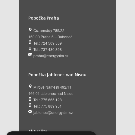
Pobočka Praha
Čs. armády 785/22
160 00 Praha 6 – Bubeneč
Tel.: 724 509 559
Tel.: 737 430 898
praha@energysim.cz
Pobočka Jablonec nad Nisou
Mírové Náměstí 492/11
466 01 Jablonec nad Nisou
Tel.: 775 665 128
Tel.: 775 889 951
jablonec@energysim.cz
Aktuality