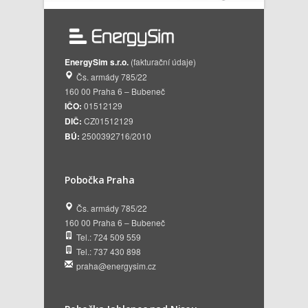
EnergySim s.r.o.
(fakturační údaje)
Čs. armády 785/22
160 00 Praha 6 – Bubeneč
IČO:
01512129
DIČ:
CZ01512129
BÚ:
2500392716/2010
Pobočka Praha
Čs. armády 785/22
160 00 Praha 6 – Bubeneč
Tel.: 724 509 559
Tel.: 737 430 898
praha@energysim.cz