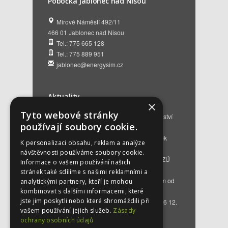
Pobočka Jablonec nad Nisou
Mírové Náměstí 492/11
466 01 Jablonec nad Nisou
Tel.: 775 665 128
Tel.: 775 889 951
jablonec@energysim.cz
Aktuality
×
Tyto webové stránky
Renovační pasy budov a dotační poradenství
používají soubory cookie.
12. 6. 2026
Přehled hlavních změn a nových podmínek
K personalizaci obsahu, reklam a analýze
NZÚ 2026
28. 5. 2026
návštěvnosti používáme soubory cookie.
Kompenzace za projektovou přípravu v NZÚ
Informace o vašem používání našich
2025
25. 3. 2026
stránek také sdílíme s našimi reklamními a
Novinky v programu Nová zelená úsporám od
analytickými partnery, kteří je mohou
roku 2026
16. 3. 2026
kombinovat s dalšími informacemi, které
jste jim poskytli nebo které shromáždili při
Bezplatné poradenství EKIS od 01.01.2026
12.
vašem používání jejich služeb.
Zásady
12. 2025
ochrany osobních údajů