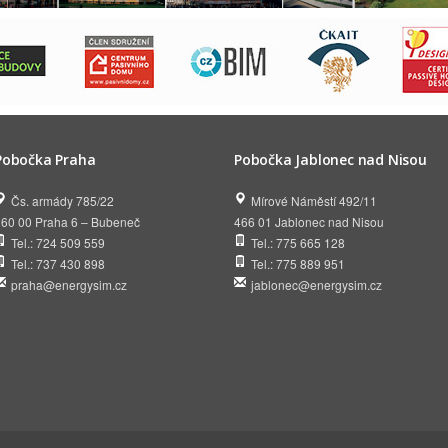
Pobočka Praha
Pobočka Jablonec nad Nisou
Čs. armády 785/22
Mírové Náměstí 492/11
160 00 Praha 6 – Bubeneč
466 01 Jablonec nad Nisou
Tel.: 724 509 559
Tel.: 775 665 128
Tel.: 737 430 898
Tel.: 775 889 951
praha@energysim.cz
jablonec@energysim.cz