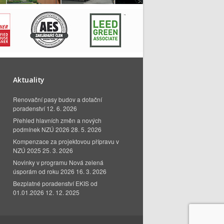
Aktuality
Renovační pasy budov a dotační
poradenství
12. 6. 2026
Přehled hlavních změn a nových
podmínek NZÚ 2026
28. 5. 2026
Kompenzace za projektovou přípravu v
NZÚ 2025
25. 3. 2026
Novinky v programu Nová zelená
úsporám od roku 2026
16. 3. 2026
Bezplatné poradenství EKIS od
01.01.2026
12. 12. 2025