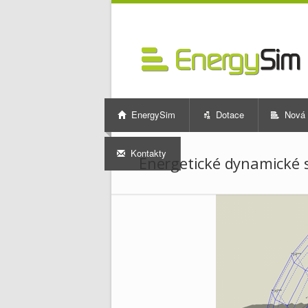
EnergySim
Dotace
Nová 
Kontakty
Energetické dynamické 