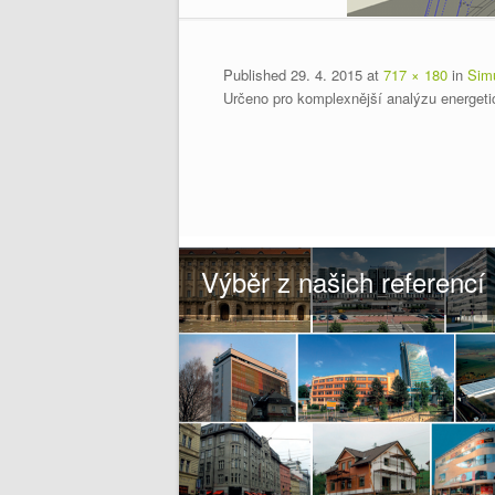
Published
29. 4. 2015
at
717 × 180
in
Simu
Určeno pro komplexnější analýzu energeti
Výběr z našich referencí