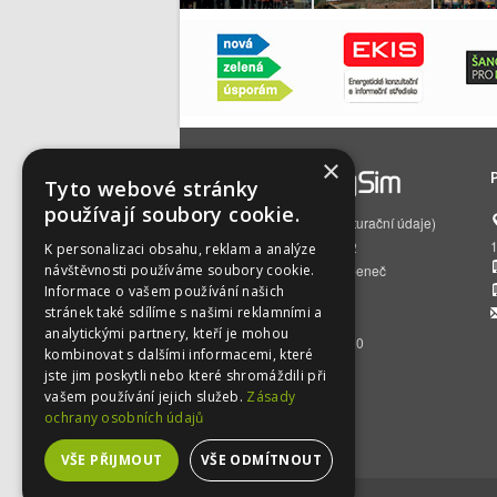
×
Tyto webové stránky
používají soubory cookie.
EnergySim s.r.o.
(fakturační údaje)
Čs. armády 785/22
K personalizaci obsahu, reklam a analýze
návštěvnosti používáme soubory cookie.
160 00 Praha 6 – Bubeneč
Informace o vašem používání našich
IČO:
01512129
stránek také sdílíme s našimi reklamními a
DIČ:
CZ01512129
analytickými partnery, kteří je mohou
BÚ:
2500392716/2010
kombinovat s dalšími informacemi, které
jste jim poskytli nebo které shromáždili při
vašem používání jejich služeb.
Zásady
ochrany osobních údajů
VŠE PŘIJMOUT
VŠE ODMÍTNOUT