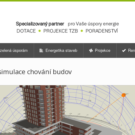
zelená úsporám
Energetika staveb
Projekce
Ren
simulace chování budov