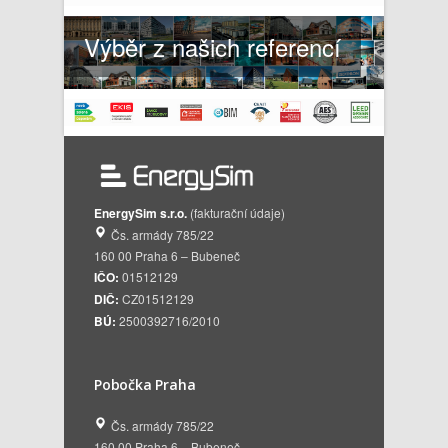
Výběr z našich referencí
EnergySim s.r.o.
(fakturační údaje)
Čs. armády 785/22
160 00 Praha 6 – Bubeneč
IČO:
01512129
DIČ:
CZ01512129
BÚ:
2500392716/2010
Pobočka Praha
Čs. armády 785/22
160 00 Praha 6 – Bubeneč