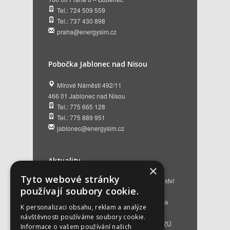
Tel.: 724 509 559
Tel.: 737 430 898
praha@energysim.cz
Pobočka Jablonec nad Nisou
Mírové Náměstí 492/11
466 01 Jablonec nad Nisou
Tel.: 775 665 128
Tel.: 775 889 951
jablonec@energysim.cz
Aktuality
×
Tyto webové stránky
Renovační pasy budov a dotační poradenství
používají soubory cookie.
12. 6. 2026
Přehled hlavních změn a nových podmínek
K personalizaci obsahu, reklam a analýze
NZÚ 2026
28. 5. 2026
návštěvnosti používáme soubory cookie.
Kompenzace za projektovou přípravu v NZÚ
Informace o vašem používání našich