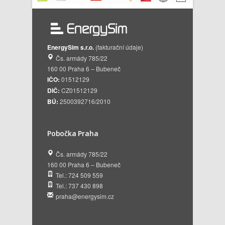
EnergySim s.r.o.
(fakturační údaje)
Čs. armády 785/22
160 00 Praha 6 – Bubeneč
IČO:
01512129
DIČ:
CZ01512129
BÚ:
2500392716/2010
Pobočka Praha
Čs. armády 785/22
160 00 Praha 6 – Bubeneč
Tel.: 724 509 559
Tel.: 737 430 898
praha@energysim.cz