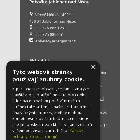
Pobočka Jablonec nad Nisou
Mírové Náměstí 492/11
466 01 Jablonec nad Nisou
Tel.: 775 665 128
Tel.: 775 889 951
jablonec@energysim.cz
Aktuality
×
Tyto webové stránky
Renovační pasy budov a dotační poradenství
používají soubory cookie.
12. 6. 2026
Přehled hlavních změn a nových podmínek
K personalizaci obsahu, reklam a analýze
NZÚ 2026
28. 5. 2026
návštěvnosti používáme soubory cookie.
Kompenzace za projektovou přípravu v NZÚ
Informace o vašem používání našich
2025
25. 3. 2026
stránek také sdílíme s našimi reklamními a
Novinky v programu Nová zelená úsporám od
analytickými partnery, kteří je mohou
roku 2026
16. 3. 2026
kombinovat s dalšími informacemi, které
jste jim poskytli nebo které shromáždili při
Bezplatné poradenství EKIS od 01.01.2026
12.
vašem používání jejich služeb.
Zásady
12. 2025
ochrany osobních údajů