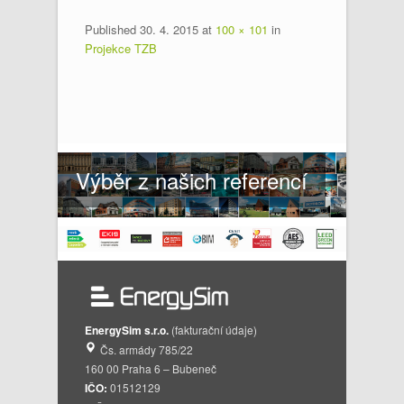
Published
30. 4. 2015
at
100 × 101
in
Projekce TZB
Výběr z našich referencí
EnergySim s.r.o.
(fakturační údaje)
Čs. armády 785/22
160 00 Praha 6 – Bubeneč
IČO:
01512129