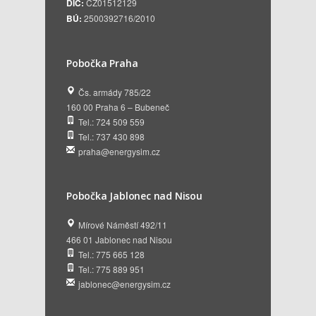
DIČ:
CZ01512129
BÚ:
2500392716/2010
Pobočka Praha
Čs. armády 785/22
160 00 Praha 6 – Bubeneč
Tel.: 724 509 559
Tel.: 737 430 898
praha@energysim.cz
Pobočka Jablonec nad Nisou
Mírové Náměstí 492/11
466 01 Jablonec nad Nisou
Tel.: 775 665 128
Tel.: 775 889 951
jablonec@energysim.cz