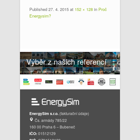
Published
27. 4. 2015
at
152 × 128
in
Proč
Energysim?
Výběr z našich referencí
EnergySim s.r.o.
(fakturační údaje)
Čs. armády 785/22
160 00 Praha 6 – Bubeneč
IČO:
01512129