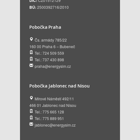
DIČ:
CZ01512129
BÚ:
2500392716/2010
Pobočka Praha
Čs. armády 785/22
160 00 Praha 6 – Bubeneč
Tel.: 724 509 559
Tel.: 737 430 898
praha@energysim.cz
Pobočka Jablonec nad Nisou
Mírové Náměstí 492/11
466 01 Jablonec nad Nisou
Tel.: 775 665 128
Tel.: 775 889 951
jablonec@energysim.cz