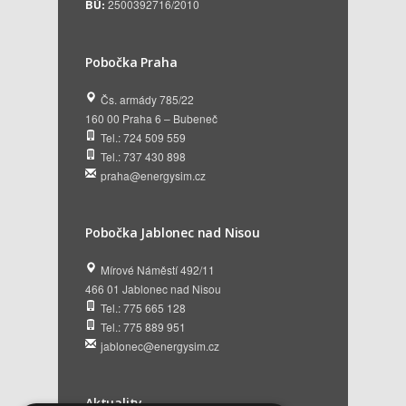
BÚ:
2500392716/2010
Pobočka Praha
Čs. armády 785/22
160 00 Praha 6 – Bubeneč
Tel.: 724 509 559
Tel.: 737 430 898
praha@energysim.cz
Pobočka Jablonec nad Nisou
Mírové Náměstí 492/11
466 01 Jablonec nad Nisou
Tel.: 775 665 128
Tel.: 775 889 951
jablonec@energysim.cz
Aktuality