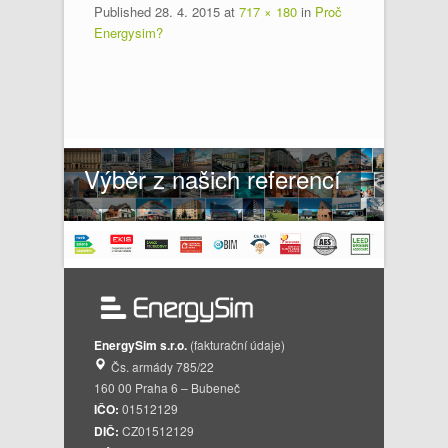
Published
28. 4. 2015
at
717 × 180
in
Proč
Energysim?
Výběr z našich referencí
EnergySim s.r.o.
(fakturační údaje)
Čs. armády 785/22
160 00 Praha 6 – Bubeneč
IČO:
01512129
DIČ:
CZ01512129