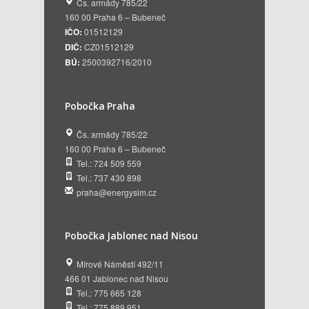
Čs. armády 785/22
160 00 Praha 6 – Bubeneč
IČO:
01512129
DIČ:
CZ01512129
BÚ:
2500392716/2010
Pobočka Praha
Čs. armády 785/22
160 00 Praha 6 – Bubeneč
Tel.: 724 509 559
Tel.: 737 430 898
praha@energysim.cz
Pobočka Jablonec nad Nisou
Mírové Náměstí 492/11
466 01 Jablonec nad Nisou
Tel.: 775 665 128
Tel.: 775 889 951