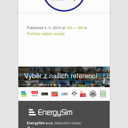
Published
4. 5. 2015
at
165 × 165
in
Portfolio našich služeb
Výběr z našich referencí
EnergySim s.r.o.
(fakturační údaje)