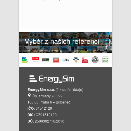
Výběr z našich referencí
EnergySim s.r.o.
(fakturační údaje)
Čs. armády 785/22
160 00 Praha 6 – Bubeneč
IČO:
01512129
DIČ:
CZ01512129
BÚ:
2500392716/2010