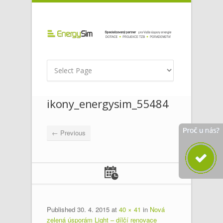
ikony_energysim_55484
← Previous
Published
30. 4. 2015
at
40 × 41
in
Nová
zelená úsporám Light – dílčí renovace