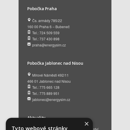
Pobočka Praha
Čs. armády 785/22
160 00 Praha 6 – Bubeneč
Tel.: 724 509 559
Tel.: 737 430 898
praha@energysim.cz
Pobočka Jablonec nad Nisou
Mírové Náměstí 492/11
466 01 Jablonec nad Nisou
Tel.: 775 665 128
Tel.: 775 889 951
jablonec@energysim.cz
Aktuality
×
Tyto webové stránky
Renovační pasy budov a dotační poradenství