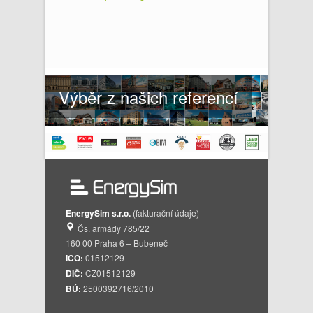
Výběr z našich referencí
EnergySim s.r.o.
(fakturační údaje)
Čs. armády 785/22
160 00 Praha 6 – Bubeneč
IČO:
01512129
DIČ:
CZ01512129
BÚ:
2500392716/2010