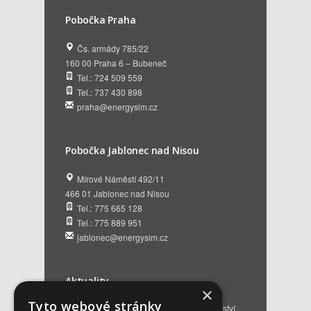
Pobočka Praha
Čs. armády 785/22
160 00 Praha 6 – Bubeneč
Tel.: 724 509 559
Tel.: 737 430 898
praha@energysim.cz
Pobočka Jablonec nad Nisou
Mírové Náměstí 492/11
466 01 Jablonec nad Nisou
Tel.: 775 665 128
Tel.: 775 889 951
jablonec@energysim.cz
Aktuality
×
Tyto webové stránky
Renovační pasy budov a dotační poradenství