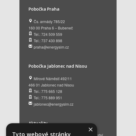
Pobočka Praha
Čs. armády 785/22
160 00 Praha 6 – Bubeneč
Tel.: 724 509 559
Tel.: 737 430 898
praha@energysim.cz
Pobočka Jablonec nad Nisou
Mírové Náměstí 492/11
466 01 Jablonec nad Nisou
Tel.: 775 665 128
Tel.: 775 889 951
jablonec@energysim.cz
Aktuality
×
Tyto webové stránky
Renovační pasy budov a dotační poradenství