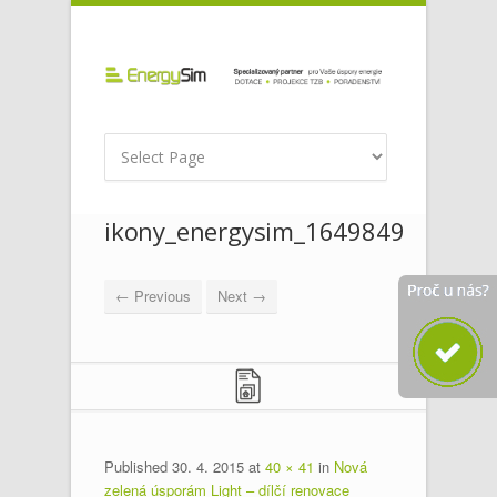
ikony_energysim_1649849
← Previous
Next →
Published
30. 4. 2015
at
40 × 41
in
Nová
zelená úsporám Light – dílčí renovace