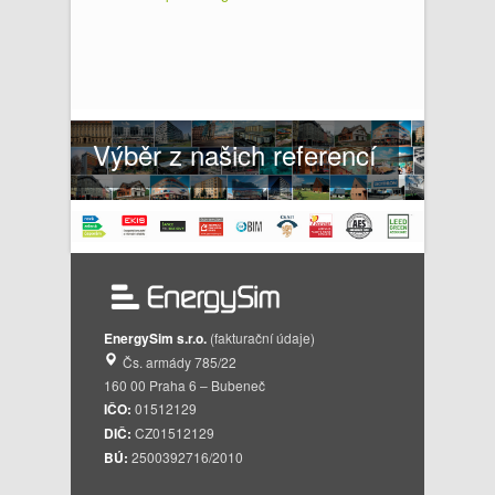
Výběr z našich referencí
EnergySim s.r.o.
(fakturační údaje)
Čs. armády 785/22
160 00 Praha 6 – Bubeneč
IČO:
01512129
DIČ:
CZ01512129
BÚ:
2500392716/2010