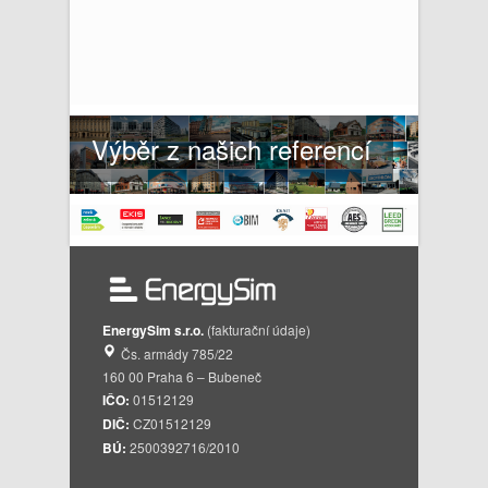
Výběr z našich referencí
EnergySim s.r.o.
(fakturační údaje)
Čs. armády 785/22
160 00 Praha 6 – Bubeneč
IČO:
01512129
DIČ:
CZ01512129
BÚ:
2500392716/2010