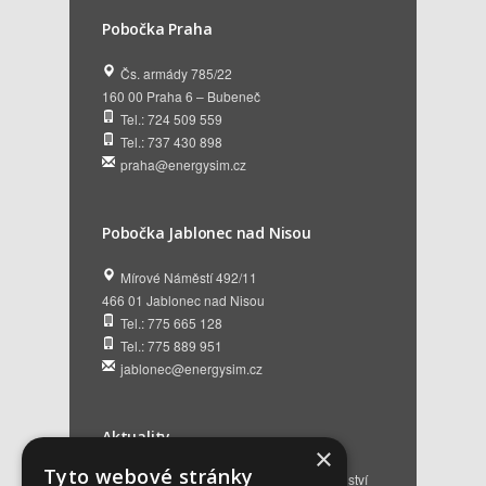
Pobočka Praha
Čs. armády 785/22
160 00 Praha 6 – Bubeneč
Tel.: 724 509 559
Tel.: 737 430 898
praha@energysim.cz
Pobočka Jablonec nad Nisou
Mírové Náměstí 492/11
466 01 Jablonec nad Nisou
Tel.: 775 665 128
Tel.: 775 889 951
jablonec@energysim.cz
Aktuality
×
Tyto webové stránky
Renovační pasy budov a dotační poradenství