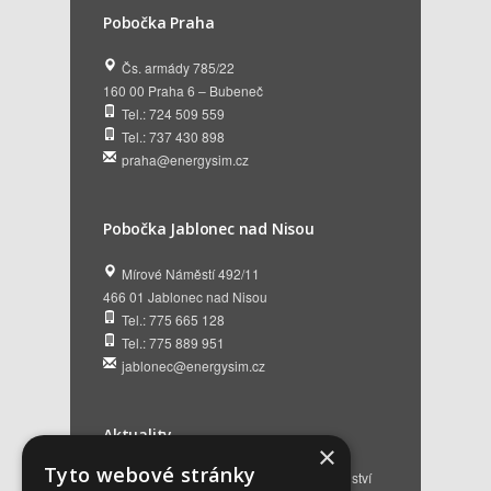
Pobočka Praha
Čs. armády 785/22
160 00 Praha 6 – Bubeneč
Tel.: 724 509 559
Tel.: 737 430 898
praha@energysim.cz
Pobočka Jablonec nad Nisou
Mírové Náměstí 492/11
466 01 Jablonec nad Nisou
Tel.: 775 665 128
Tel.: 775 889 951
jablonec@energysim.cz
Aktuality
×
Tyto webové stránky
Renovační pasy budov a dotační poradenství