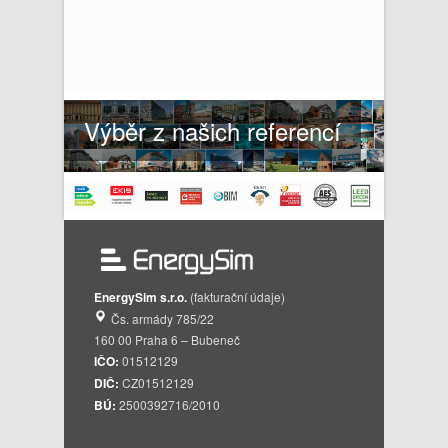
Výběr z našich referencí
EnergySim s.r.o.
(fakturační údaje)
Čs. armády 785/22
160 00 Praha 6 – Bubeneč
IČO:
01512129
DIČ:
CZ01512129
BÚ:
2500392716/2010