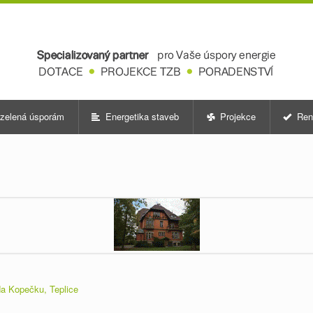
zelená úsporám
Energetika staveb
Projekce
Ren
a Kopečku, Teplice