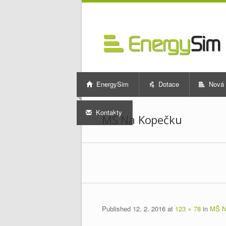
EnergySim
Dotace
Nová 
Kontakty
MŠ Na Kopečku
Published
12. 2. 2016
at
123 × 78
in
MŠ N