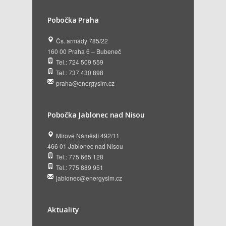
Pobočka Praha
Čs. armády 785/22
160 00 Praha 6 – Bubeneč
Tel.: 724 509 559
Tel.: 737 430 898
praha@energysim.cz
Pobočka Jablonec nad Nisou
Mírové Náměstí 492/11
466 01 Jablonec nad Nisou
Tel.: 775 665 128
Tel.: 775 889 951
jablonec@energysim.cz
Aktuality