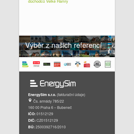
důchodců Velké Hamry
Výběr z našich referencí
EnergySim s.r.o.
(fakturační údaje)
Čs. armády 785/22
160 00 Praha 6 – Bubeneč
IČO:
01512129
DIČ:
CZ01512129
BÚ:
2500392716/2010