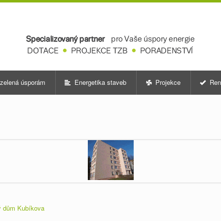
zelená úsporám
Energetika staveb
Projekce
Ren
ý dům Kubíkova