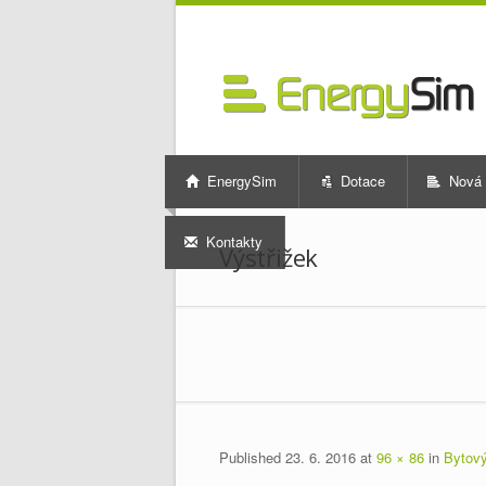
EnergySim
Dotace
Nová 
Kontakty
Výstřižek
Published
23. 6. 2016
at
96 × 86
in
Bytov