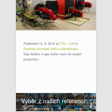
Published
10. 9. 2015
at
778 × 518
in
Kontrola účinnosti kotlů a klimatizace
Gas boilers in gas boiler room for steam
production
Výběr z našich referencí