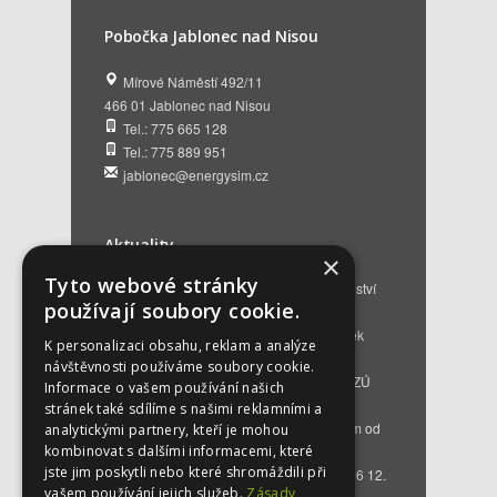
Pobočka Jablonec nad Nisou
Mírové Náměstí 492/11
466 01 Jablonec nad Nisou
Tel.: 775 665 128
Tel.: 775 889 951
jablonec@energysim.cz
Aktuality
×
Tyto webové stránky
Renovační pasy budov a dotační poradenství
používají soubory cookie.
12. 6. 2026
Přehled hlavních změn a nových podmínek
K personalizaci obsahu, reklam a analýze
NZÚ 2026
28. 5. 2026
návštěvnosti používáme soubory cookie.
Kompenzace za projektovou přípravu v NZÚ
Informace o vašem používání našich
2025
25. 3. 2026
stránek také sdílíme s našimi reklamními a
Novinky v programu Nová zelená úsporám od
analytickými partnery, kteří je mohou
roku 2026
16. 3. 2026
kombinovat s dalšími informacemi, které
jste jim poskytli nebo které shromáždili při
Bezplatné poradenství EKIS od 01.01.2026
12.
vašem používání jejich služeb.
Zásady
12. 2025