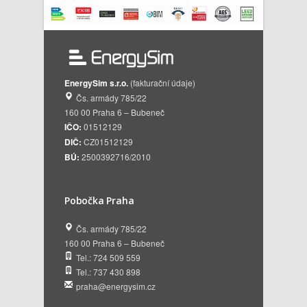
EnergySim s.r.o.
(fakturační údaje)
Čs. armády 785/22
160 00 Praha 6 – Bubeneč
IČO:
01512129
DIČ:
CZ01512129
BÚ:
2500392716/2010
Pobočka Praha
Čs. armády 785/22
160 00 Praha 6 – Bubeneč
Tel.: 724 509 559
Tel.: 737 430 898
praha@energysim.cz