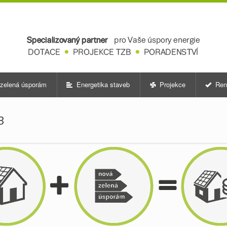
zelená úsporám
Energetika staveb
Projekce
Ren
3