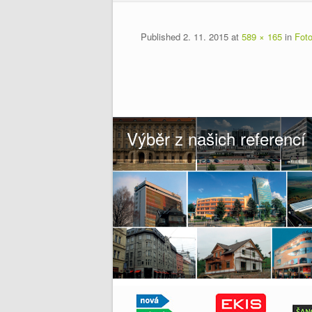
Published
2. 11. 2015
at
589 × 165
in
Foto
Výběr z našich referencí