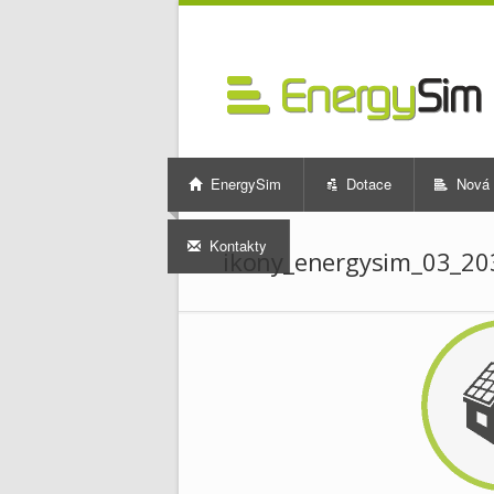
EnergySim
Dotace
Nová 
Kontakty
ikony_energysim_03_20