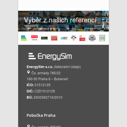
Výběr z našich referencí
EnergySim s.r.o.
(fakturační údaje)
Čs. armády 785/22
160 00 Praha 6 – Bubeneč
IČO:
01512129
DIČ:
CZ01512129
BÚ:
2500392716/2010
Pobočka Praha
Čs. armády 785/22