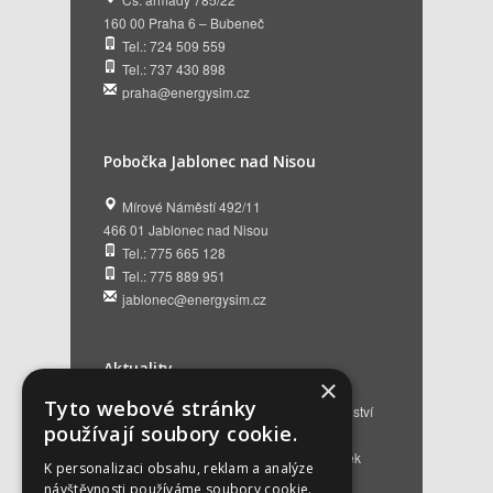
160 00 Praha 6 – Bubeneč
Tel.: 724 509 559
Tel.: 737 430 898
praha@energysim.cz
Pobočka Jablonec nad Nisou
Mírové Náměstí 492/11
466 01 Jablonec nad Nisou
Tel.: 775 665 128
Tel.: 775 889 951
jablonec@energysim.cz
Aktuality
×
Tyto webové stránky
Renovační pasy budov a dotační poradenství
používají soubory cookie.
12. 6. 2026
Přehled hlavních změn a nových podmínek
K personalizaci obsahu, reklam a analýze
NZÚ 2026
28. 5. 2026
návštěvnosti používáme soubory cookie.