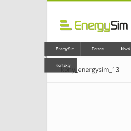
EnergySim
Dotace
Nová 
Kontakty
ikony_energysim_13