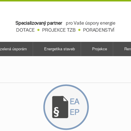
zelená úsporám
Energetika staveb
Projekce
Ren