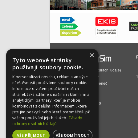
×
Tyto webové stránky
používají soubory cookie.
EnergySim s.r.o.
(fakturační údaje)
Čs. armády 785/22
K personalizaci obsahu, reklam a analýze
návštěvnosti používáme soubory cookie.
160 00 Praha 6 – Bubeneč
Informace o vašem používání našich
IČO:
01512129
stránek také sdílíme s našimi reklamními a
DIČ:
CZ01512129
analytickými partnery, kteří je mohou
BÚ:
2500392716/2010
kombinovat s dalšími informacemi, které
jste jim poskytli nebo které shromáždili při
vašem používání jejich služeb.
Zásady
ochrany osobních údajů
VŠE PŘIJMOUT
VŠE ODMÍTNOUT