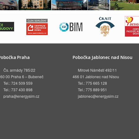
Pobočka Praha
Pobočka Jablonec nad Nisou
Čs. armády 785/22
Mírové Náměstí 492/11
160 00 Praha 6 – Bubeneč
466 01 Jablonec nad Nisou
Tel.: 724 509 559
Tel.: 775 665 128
Tel.: 737 430 898
Tel.: 775 889 951
praha@energysim.cz
jablonec@energysim.cz