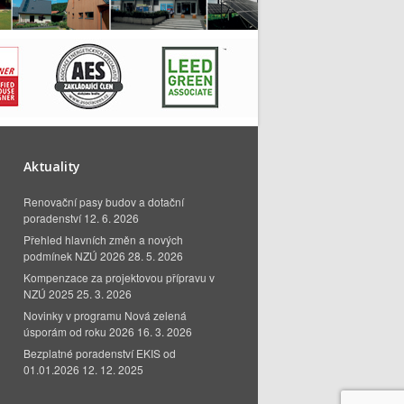
Aktuality
Renovační pasy budov a dotační
poradenství
12. 6. 2026
Přehled hlavních změn a nových
podmínek NZÚ 2026
28. 5. 2026
Kompenzace za projektovou přípravu v
NZÚ 2025
25. 3. 2026
Novinky v programu Nová zelená
úsporám od roku 2026
16. 3. 2026
Bezplatné poradenství EKIS od
01.01.2026
12. 12. 2025