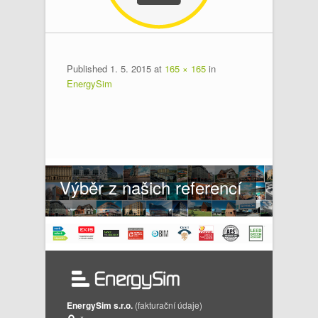
Published
1. 5. 2015
at
165 × 165
in
EnergySim
Výběr z našich referencí
EnergySim s.r.o.
(fakturační údaje)