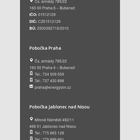
Čs. armády 785/22
160 00 Praha 6 – Bubeneč
IČO:
01512129
DIČ:
CZ01512129
BÚ:
2500392716/2010
Pobočka Praha
Čs. armády 785/22
160 00 Praha 6 – Bubeneč
Tel.: 724 509 559
Tel.: 737 430 898
praha@energysim.cz
Pobočka Jablonec nad Nisou
Mírové Náměstí 492/11
466 01 Jablonec nad Nisou
Tel.: 775 665 128
Tel.: 775 889 951