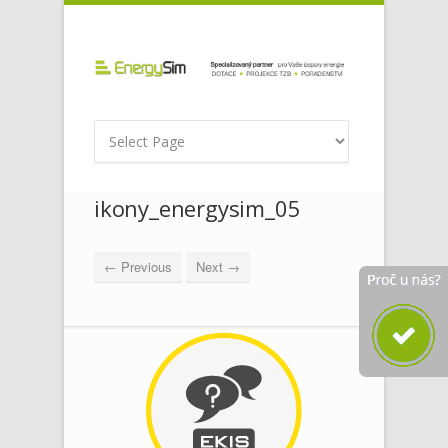
ikony_energysim_05
← Previous
Next →