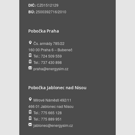
DIČ:
CZ01512129
BÚ:
2500392716/2010
Pobočka Praha
Čs. armády 785/22
160 00 Praha 6 – Bubeneč
Tel.: 724 509 559
Tel.: 737 430 898
praha@energysim.cz
Pobočka Jablonec nad Nisou
Mírové Náměstí 492/11
466 01 Jablonec nad Nisou
Tel.: 775 665 128
Tel.: 775 889 951
jablonec@energysim.cz