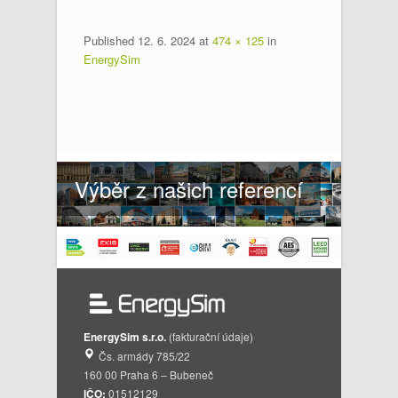
Published
12. 6. 2024
at
474 × 125
in
EnergySim
Výběr z našich referencí
EnergySim s.r.o.
(fakturační údaje)
Čs. armády 785/22
160 00 Praha 6 – Bubeneč
IČO:
01512129