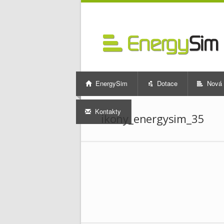
EnergySim
Dotace
Nová 
Kontakty
ikony_energysim_35