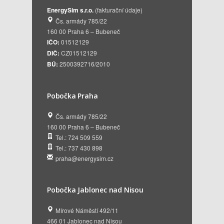
EnergySim s.r.o.
(fakturační údaje)
Čs. armády 785/22
160 00 Praha 6 – Bubeneč
IČO:
01512129
DIČ:
CZ01512129
BÚ:
2500392716/2010
Pobočka Praha
Čs. armády 785/22
160 00 Praha 6 – Bubeneč
Tel.: 724 509 559
Tel.: 737 430 898
praha@energysim.cz
Pobočka Jablonec nad Nisou
Mírové Náměstí 492/11
466 01 Jablonec nad Nisou