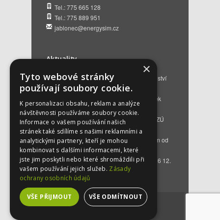
Tel.: 775 665 128
Tel.: 775 889 951
jablonec@energysim.cz
Aktuality
×
Tyto webové stránky
Renovační pasy budov a dotační poradenství
používají soubory cookie.
12. 6. 2026
Přehled hlavních změn a nových podmínek
K personalizaci obsahu, reklam a analýze
NZÚ 2026
28. 5. 2026
návštěvnosti používáme soubory cookie.
Kompenzace za projektovou přípravu v NZÚ
Informace o vašem používání našich
2025
25. 3. 2026
stránek také sdílíme s našimi reklamními a
Novinky v programu Nová zelená úsporám od
analytickými partnery, kteří je mohou
roku 2026
16. 3. 2026
kombinovat s dalšími informacemi, které
jste jim poskytli nebo které shromáždili při
Bezplatné poradenství EKIS od 01.01.2026
12.
vašem používání jejich služeb.
Zásady
12. 2025
ochrany osobních údajů
VŠE PŘIJMOUT
VŠE ODMÍTNOUT
©
2026
by
energysim.cz
. Created by
ngstranky.cz