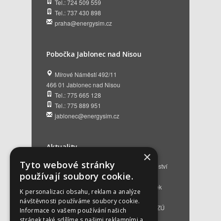
Tel.: 724 509 559
Tel.: 737 430 898
praha@energysim.cz
Pobočka Jablonec nad Nisou
Mírové Náměstí 492/11
466 01 Jablonec nad Nisou
Tel.: 775 665 128
Tel.: 775 889 951
jablonec@energysim.cz
Aktuality
×
Tyto webové stránky
Renovační pasy budov a dotační poradenství
používají soubory cookie.
12. 6. 2026
Přehled hlavních změn a nových podmínek
K personalizaci obsahu, reklam a analýze
NZÚ 2026
28. 5. 2026
návštěvnosti používáme soubory cookie.
Kompenzace za projektovou přípravu v NZÚ
Informace o vašem používání našich
2025
25. 3. 2026
stránek také sdílíme s našimi reklamními a