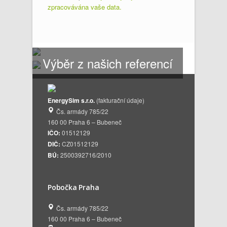
zpracovávána vaše data.
Výběr z našich referencí
EnergySim s.r.o.
(fakturační údaje)
Čs. armády 785/22
160 00 Praha 6 – Bubeneč
IČO:
01512129
DIČ:
CZ01512129
BÚ:
2500392716/2010
Pobočka Praha
Čs. armády 785/22
160 00 Praha 6 – Bubeneč