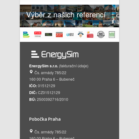
Výběr z našich referencí
EnergySim s.r.o.
(fakturační údaje)
Čs. armády 785/22
160 00 Praha 6 – Bubeneč
IČO:
01512129
DIČ:
CZ01512129
BÚ:
2500392716/2010
Pobočka Praha
Čs. armády 785/22
160 00 Praha 6 – Bubeneč