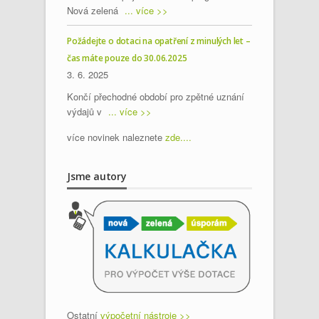
Nová zelená
... více >>
Požádejte o dotaci na opatření z minulých let –
čas máte pouze do 30.06.2025
3. 6. 2025
Končí přechodné období pro zpětné uznání
výdajů v
... více >>
více novinek naleznete
zde....
Jsme autory
Ostatní
výpočetní nástroje >>