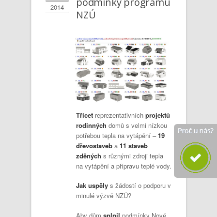
podmínky programu
2014
NZÚ
Třicet
reprezentativních
projektů
rodinných
domů s velmi nízkou
potřebou tepla na vytápění –
19
dřevostaveb
a
11 staveb
zděných
s různými zdroji tepla
na vytápění a přípravu teplé vody.
Jak uspěly
s žádostí o podporu v
minulé výzvě NZÚ?
Aby dům
splnil
podmínky Nové