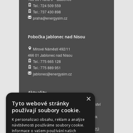
Tel.: 724 509 559
Tel.: 737 430 898
praha@energysim.cz
Pobočka Jablonec nad Nisou
Mírové Náměstí 492/11
466 01 Jablonec nad Nisou
Tel.: 775 665 128
Tel.: 775 889 951
jablonec@energysim.cz
Aktuality
×
Tyto webové stránky
Renovační pasy budov a dotační poradenství
používají soubory cookie.
12. 6. 2026
Přehled hlavních změn a nových podmínek
K personalizaci obsahu, reklam a analýze
NZÚ 2026
28. 5. 2026
návštěvnosti používáme soubory cookie.
Kompenzace za projektovou přípravu v NZÚ
Informace o vašem používání našich