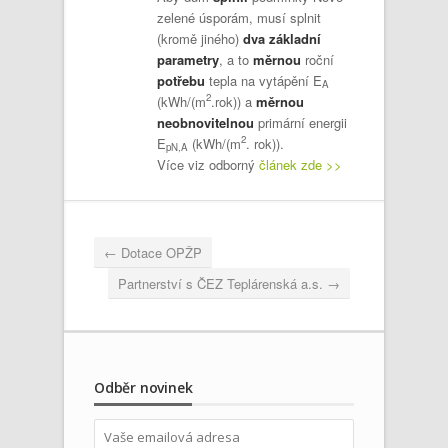
zelené úsporám, musí splnit
(kromě jiného)
dva základní
parametry
, a to
měrnou
roční
potřebu
tepla na vytápění E
A
2
(kWh/(m
.rok)) a
měrnou
neobnovitelnou
primární energii
2
E
(kWh/(m
. rok)).
pN,A
Více viz odborný
článek zde >>
←
Dotace OPŽP
Partnerství s ČEZ Teplárenská a.s.
→
Odběr novinek