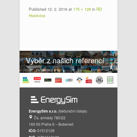
Published
12. 2. 2016
at
175 × 128
in
RD
Hostivice
Výběr z našich referencí
EnergySim s.r.o.
(fakturační údaje)
Čs. armády 785/22
160 00 Praha 6 – Bubeneč
IČO:
01512129