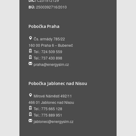
DIČ:
CZ01512129
BÚ:
2500392716/2010
Pobočka Praha
Čs. armády 785/22
160 00 Praha 6 – Bubeneč
Tel.: 724 509 559
Tel.: 737 430 898
praha@energysim.cz
Pobočka Jablonec nad Nisou
Mírové Náměstí 492/11
466 01 Jablonec nad Nisou
Tel.: 775 665 128
Tel.: 775 889 951
jablonec@energysim.cz