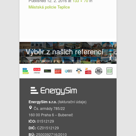
Published
12. 2. 2016
at
133 × 70
in
Městská policie Teplice
Výběr z našich referencí
EnergySim s.r.o.
(fakturační údaje)
Čs. armády 785/22
160 00 Praha 6 – Bubeneč
IČO:
01512129
DIČ:
CZ01512129
BÚ:
2500392716/2010