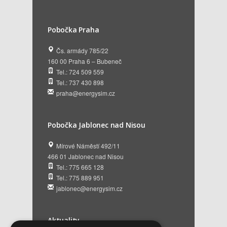
Pobočka Praha
Čs. armády 785/22
160 00 Praha 6 – Bubeneč
Tel.: 724 509 559
Tel.: 737 430 898
praha@energysim.cz
Pobočka Jablonec nad Nisou
Mírové Náměstí 492/11
466 01 Jablonec nad Nisou
Tel.: 775 665 128
Tel.: 775 889 951
jablonec@energysim.cz
Aktuality