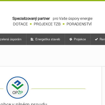
zelená úsporám
Energetika staveb
Projekce
Ren
 obce v plném proudu