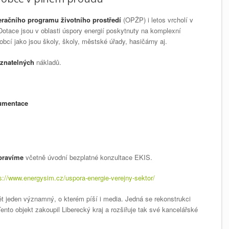
račního programu životního prostředí
(OPŽP) i letos vrcholí v
Dotace jsou v oblasti úspory energií poskytnuty na komplexní
obcí jako jsou školy, školy, městské úřady, hasičárny aj.
znatelných
nákladů.
kumentace
ipravíme
včetně úvodní bezplatné konzultace EKIS.
s://www.energysim.cz/uspora-energie-verejny-sektor/
pět jeden významný, o kterém píší i media. Jedná se rekonstrukci
nto objekt zakoupil Liberecký kraj a rozšiřuje tak své kancelářské