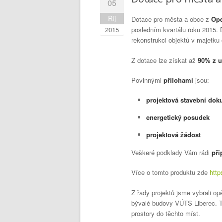
05
Říj
Dotace pro města a obce z
Ope
2015
posledním kvartálu roku 2015. 
rekonstrukci objektů v majetku 
Z dotace lze získat až
90% z u
Povinnými
přílohami
jsou:
projektová stavební do
energetický posudek
projektová žádost
Veškeré podklady Vám rádi
př
Více o tomto produktu zde
http
Z řady projektů jsme vybrali o
bývalé budovy VÚTS Liberec. Te
prostory do těchto míst.