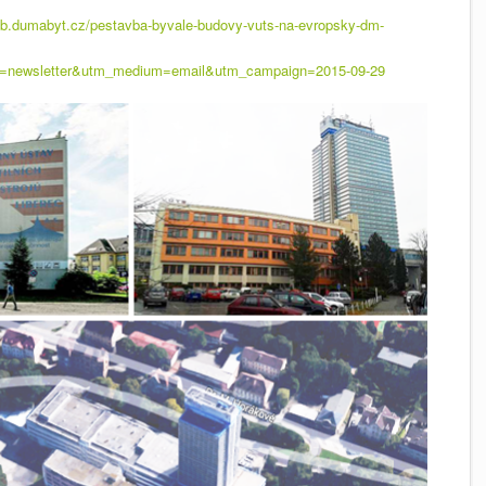
eb.dumabyt.cz/pestavba-byvale-budovy-vuts-na-evropsky-dm-
e=newsletter&utm_medium=email&utm_campaign=2015-09-29