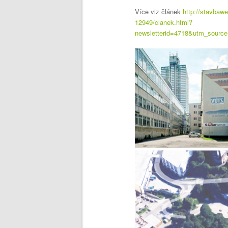
Více viz článek
http://stavbaw
12949/clanek.html?
newsletterid=4718&utm_sourc