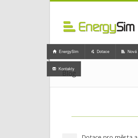
EnergySim
Dotace
Nová 
Kontakty
Blog
Dotace pro města a